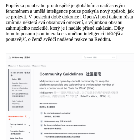
Poptávka po obsahu pro dospělé je globálním a nadčasovým
fenoménem a umělá inteligence pouze poskytla nový způsob, jak
se projevit. V poslední době dokonce i OpenAI pod tlakem růstu
zmírnila některá svá obsahová omezení, s výjimkou obsahu
zahrnujícího nezletilé, který je i nadále přísně zakázán. Díky
tomuto posunu jsou interakce s umělou inteligencí lidštější a
poutavější, o čemž svědčí nadšené reakce na Redditu.