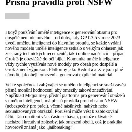
Přísná pravidla proti NSFW
I když používání umělé inteligence k generování obsahu pro
dospělé není nic nového – od doby, kdy GPT-3.5 v roce 2023
uvedl umělou inteligenci do hlavního proudu, se každé vydání
nového modelu umělé inteligence setkalo s velkým ohlasem jak
ze strany technických recenzentů, tak i online nadšenců – případ
Grok 3 je obzvláště do očí bijící. Komunita umělé inteligence
vždy rychle využívala nové modely pro obsah pro dospělé a
Grok 3 není výjimkou. Platformy jako Reddit a arXiv jsou plné
návodů, jak obejít omezení a generovat explicitní materiál.
Velké společnosti zabývající se umělou inteligencí se snaží zavést
přísná morální hodnocení, aby omezily takové zneužívání.
Například Midjourney, přední platforma pro generování obrázků
s umělou inteligencí, má přísná pravidla proti obsahu NSFW
(nebezpečný pro práci), včetně násilných, nahých nebo
sexualizovaných obrázků. Porušení může vést k zablokování
účtů. Tato opatření však často selhávají, protože uživatelé
nacházejí kreativní způsoby, jak omezení obejít, což je praktika
hovorově známá jako „jailbreaking“.