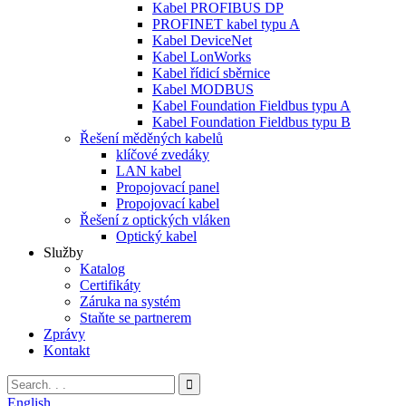
Kabel PROFIBUS DP
PROFINET kabel typu A
Kabel DeviceNet
Kabel LonWorks
Kabel řídicí sběrnice
Kabel MODBUS
Kabel Foundation Fieldbus typu A
Kabel Foundation Fieldbus typu B
Řešení měděných kabelů
klíčové zvedáky
LAN kabel
Propojovací panel
Propojovací kabel
Řešení z optických vláken
Optický kabel
Služby
Katalog
Certifikáty
Záruka na systém
Staňte se partnerem
Zprávy
Kontakt
English