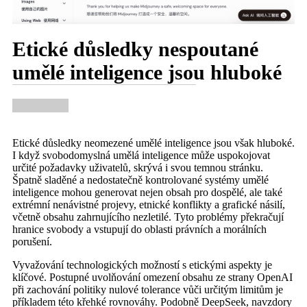
Etické důsledky nespoutané
umělé inteligence jsou hluboké
Etické důsledky neomezené umělé inteligence jsou však hluboké.
I když svobodomyslná umělá inteligence může uspokojovat
určité požadavky uživatelů, skrývá i svou temnou stránku.
Špatně sladěné a nedostatečně kontrolované systémy umělé
inteligence mohou generovat nejen obsah pro dospělé, ale také
extrémní nenávistné projevy, etnické konflikty a grafické násilí,
včetně obsahu zahrnujícího nezletilé. Tyto problémy překračují
hranice svobody a vstupují do oblasti právních a morálních
porušení.
Vyvažování technologických možností s etickými aspekty je
klíčové. Postupné uvolňování omezení obsahu ze strany OpenAI
při zachování politiky nulové tolerance vůči určitým limitům je
příkladem této křehké rovnováhy. Podobně DeepSeek, navzdory