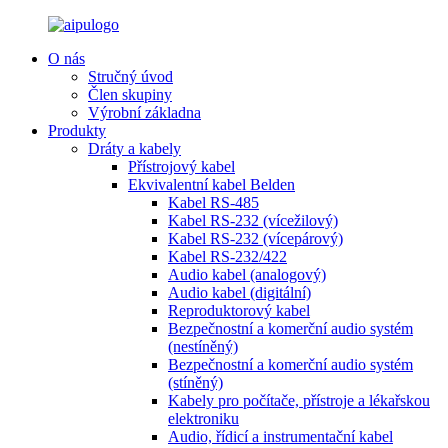
O nás
Stručný úvod
Člen skupiny
Výrobní základna
Produkty
Dráty a kabely
Přístrojový kabel
Ekvivalentní kabel Belden
Kabel RS-485
Kabel RS-232 (vícežilový)
Kabel RS-232 (vícepárový)
Kabel RS-232/422
Audio kabel (analogový)
Audio kabel (digitální)
Reproduktorový kabel
Bezpečnostní a komerční audio systém
(nestíněný)
Bezpečnostní a komerční audio systém
(stíněný)
Kabely pro počítače, přístroje a lékařskou
elektroniku
Audio, řídicí a instrumentační kabel