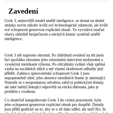
Zavedení
Grok 3, nejnovější model umělé inteligence, se dostal na titulní
stránky novin nikoliv kvůli své technologické zdatnosti, ale kvůli
své schopnosti generovat explicitní obsah. To vyvolává značné
obavy ohledně bezpečnosti a etických hranic systémů umělé
inteligence.
Grok 3 mě naprosto ohromil. Po zhlédnutí uvedení na trh jsem
byl zpočátku ohromen jeho robustními datovými možnostmi a
vysokými metrikami výkonu. Po oficiálním vydání však zpětná
vazba na sociálních sítích a mé vlastní zkušenosti odhalily jiný
příběh. Zatímco spisovatelské schopnosti Grok 3 jsou
nepopiratelně silné, jeho absence morálních hranic je alarmující.
Nejenže se s nespoutanou odvahou zabývá politickými tématy,
ale také nabízí šokující odpovědi na etická dilemata, jako je
problém s vozíkem.
Co skutečně katapultovalo Grok 3 do centra pozornosti, byla
jeho schopnost generovat explicitní obsah pro dospělé. Detaily
jsou příliš grafické na to, aby se o ně dalo sdílet, ale stačí říct, že