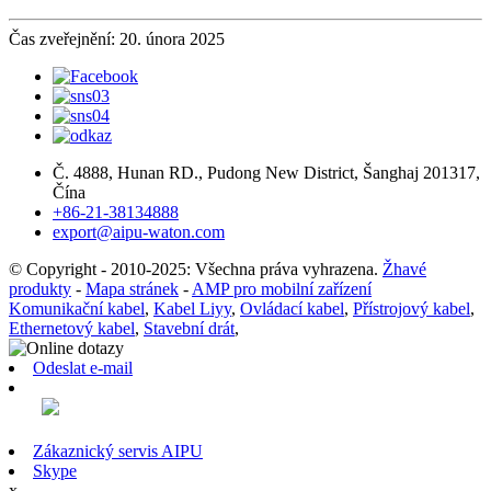
Čas zveřejnění: 20. února 2025
Č. 4888, Hunan RD., Pudong New District, Šanghaj 201317,
Čína
+86-21-38134888
export@aipu-waton.com
© Copyright - 2010-2025: Všechna práva vyhrazena.
Žhavé
produkty
-
Mapa stránek
-
AMP pro mobilní zařízení
Komunikační kabel
,
Kabel Liyy
,
Ovládací kabel
,
Přístrojový kabel
,
Ethernetový kabel
,
Stavební drát
,
Odeslat e-mail
Zákaznický servis AIPU
Skype
x