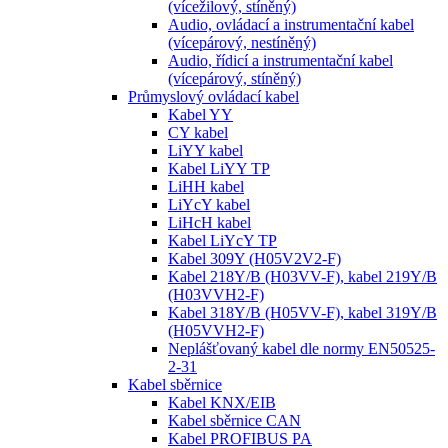
(vícežilový, stíněný)
Audio, ovládací a instrumentační kabel
(vícepárový, nestíněný)
Audio, řídicí a instrumentační kabel
(vícepárový, stíněný)
Průmyslový ovládací kabel
Kabel YY
CY kabel
LiYY kabel
Kabel LiYY TP
LiHH kabel
LiYcY kabel
LiHcH kabel
Kabel LiYcY TP
Kabel 309Y (H05V2V2-F)
Kabel 218Y/B (H03VV-F), kabel 219Y/B
(H03VVH2-F)
Kabel 318Y/B (H05VV-F), kabel 319Y/B
(H05VVH2-F)
Neplášťovaný kabel dle normy EN50525-
2-31
Kabel sběrnice
Kabel KNX/EIB
Kabel sběrnice CAN
Kabel PROFIBUS PA