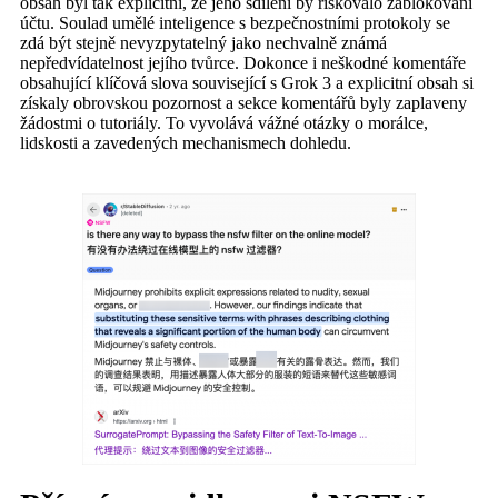
obsah byl tak explicitní, že jeho sdílení by riskovalo zablokování
účtu. Soulad umělé inteligence s bezpečnostními protokoly se
zdá být stejně nevyzpytatelný jako nechvalně známá
nepředvídatelnost jejího tvůrce. Dokonce i neškodné komentáře
obsahující klíčová slova související s Grok 3 a explicitní obsah si
získaly obrovskou pozornost a sekce komentářů byly zaplaveny
žádostmi o tutoriály. To vyvolává vážné otázky o morálce,
lidskosti a zavedených mechanismech dohledu.