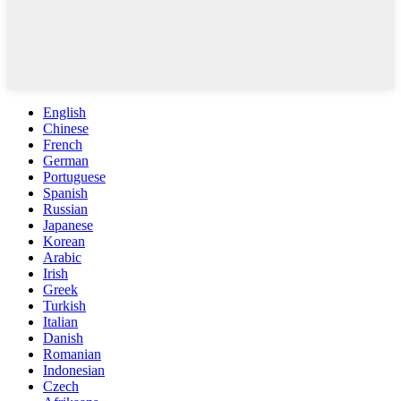
English
Chinese
French
German
Portuguese
Spanish
Russian
Japanese
Korean
Arabic
Irish
Greek
Turkish
Italian
Danish
Romanian
Indonesian
Czech