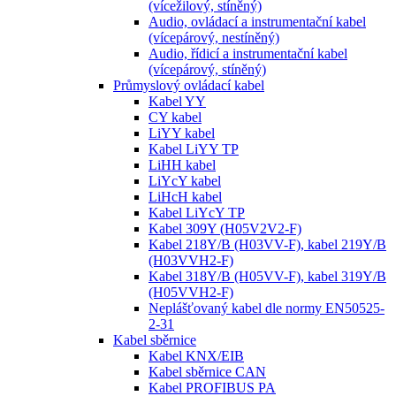
(vícežilový, stíněný)
Audio, ovládací a instrumentační kabel
(vícepárový, nestíněný)
Audio, řídicí a instrumentační kabel
(vícepárový, stíněný)
Průmyslový ovládací kabel
Kabel YY
CY kabel
LiYY kabel
Kabel LiYY TP
LiHH kabel
LiYcY kabel
LiHcH kabel
Kabel LiYcY TP
Kabel 309Y (H05V2V2-F)
Kabel 218Y/B (H03VV-F), kabel 219Y/B
(H03VVH2-F)
Kabel 318Y/B (H05VV-F), kabel 319Y/B
(H05VVH2-F)
Neplášťovaný kabel dle normy EN50525-
2-31
Kabel sběrnice
Kabel KNX/EIB
Kabel sběrnice CAN
Kabel PROFIBUS PA