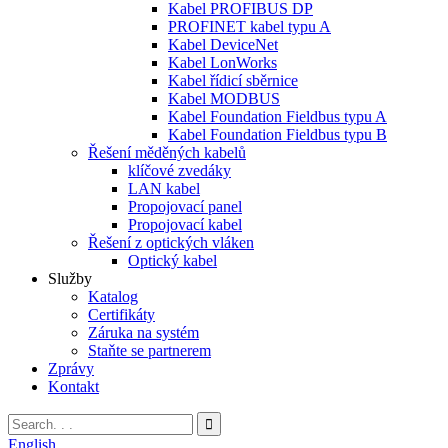
Kabel PROFIBUS DP
PROFINET kabel typu A
Kabel DeviceNet
Kabel LonWorks
Kabel řídicí sběrnice
Kabel MODBUS
Kabel Foundation Fieldbus typu A
Kabel Foundation Fieldbus typu B
Řešení měděných kabelů
klíčové zvedáky
LAN kabel
Propojovací panel
Propojovací kabel
Řešení z optických vláken
Optický kabel
Služby
Katalog
Certifikáty
Záruka na systém
Staňte se partnerem
Zprávy
Kontakt
English