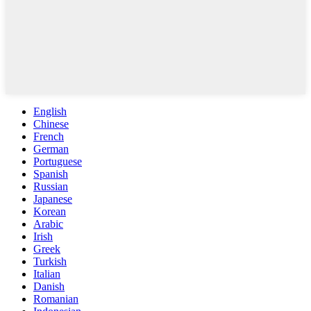
English
Chinese
French
German
Portuguese
Spanish
Russian
Japanese
Korean
Arabic
Irish
Greek
Turkish
Italian
Danish
Romanian