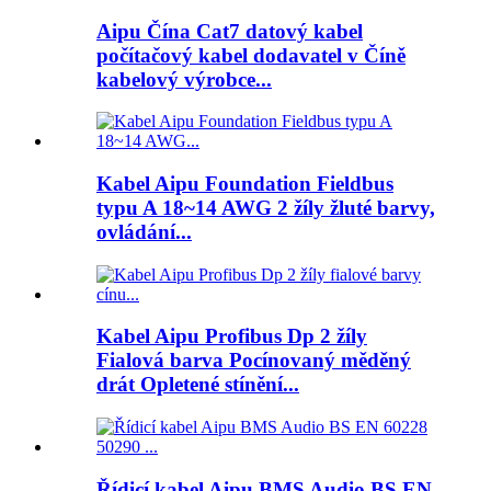
Aipu Čína Cat7 datový kabel
počítačový kabel dodavatel v Číně
kabelový výrobce...
Kabel Aipu Foundation Fieldbus
typu A 18~14 AWG 2 žíly žluté barvy,
ovládání...
Kabel Aipu Profibus Dp 2 žíly
Fialová barva Pocínovaný měděný
drát Opletené stínění...
Řídicí kabel Aipu BMS Audio BS EN