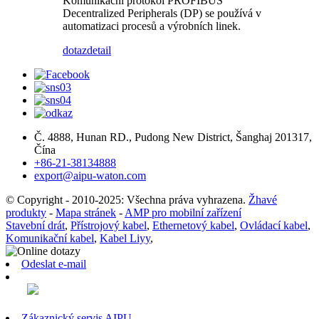
Komunikační protokol PROFIBUS
Decentralized Peripherals (DP) se používá v
automatizaci procesů a výrobních linek.
dotaz
detail
Č. 4888, Hunan RD., Pudong New District, Šanghaj 201317,
Čína
+86-21-38134888
export@aipu-waton.com
© Copyright - 2010-2025: Všechna práva vyhrazena.
Žhavé
produkty
-
Mapa stránek
-
AMP pro mobilní zařízení
Stavební drát
,
Přístrojový kabel
,
Ethernetový kabel
,
Ovládací kabel
,
Komunikační kabel
,
Kabel Liyy
,
Odeslat e-mail
Zákaznický servis AIPU