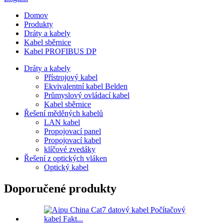
Domov
Produkty
Dráty a kabely
Kabel sběrnice
Kabel PROFIBUS DP
Dráty a kabely
Přístrojový kabel
Ekvivalentní kabel Belden
Průmyslový ovládací kabel
Kabel sběrnice
Řešení měděných kabelů
LAN kabel
Propojovací panel
Propojovací kabel
klíčové zvedáky
Řešení z optických vláken
Optický kabel
Doporučené produkty