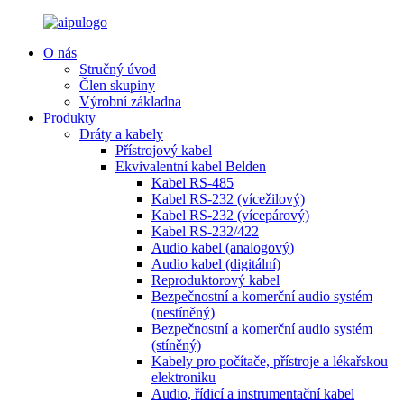
O nás
Stručný úvod
Člen skupiny
Výrobní základna
Produkty
Dráty a kabely
Přístrojový kabel
Ekvivalentní kabel Belden
Kabel RS-485
Kabel RS-232 (vícežilový)
Kabel RS-232 (vícepárový)
Kabel RS-232/422
Audio kabel (analogový)
Audio kabel (digitální)
Reproduktorový kabel
Bezpečnostní a komerční audio systém
(nestíněný)
Bezpečnostní a komerční audio systém
(stíněný)
Kabely pro počítače, přístroje a lékařskou
elektroniku
Audio, řídicí a instrumentační kabel