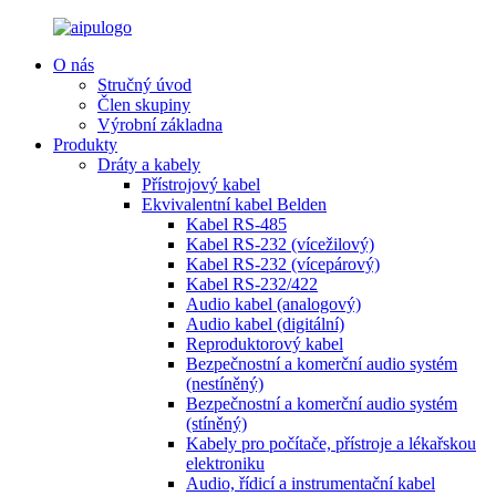
O nás
Stručný úvod
Člen skupiny
Výrobní základna
Produkty
Dráty a kabely
Přístrojový kabel
Ekvivalentní kabel Belden
Kabel RS-485
Kabel RS-232 (vícežilový)
Kabel RS-232 (vícepárový)
Kabel RS-232/422
Audio kabel (analogový)
Audio kabel (digitální)
Reproduktorový kabel
Bezpečnostní a komerční audio systém
(nestíněný)
Bezpečnostní a komerční audio systém
(stíněný)
Kabely pro počítače, přístroje a lékařskou
elektroniku
Audio, řídicí a instrumentační kabel