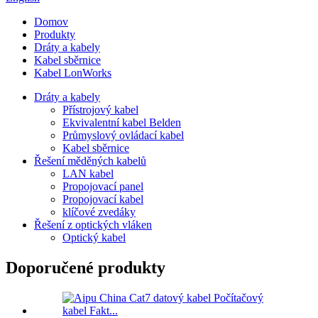
Domov
Produkty
Dráty a kabely
Kabel sběrnice
Kabel LonWorks
Dráty a kabely
Přístrojový kabel
Ekvivalentní kabel Belden
Průmyslový ovládací kabel
Kabel sběrnice
Řešení měděných kabelů
LAN kabel
Propojovací panel
Propojovací kabel
klíčové zvedáky
Řešení z optických vláken
Optický kabel
Doporučené produkty