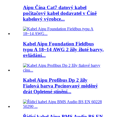
Aipu Čína Cat7 datový kabel
počítačový kabel dodavatel v Číně
kabelový výrobce...
Kabel Aipu Foundation Fieldbus
typu A 18~14 AWG 2 žíly žluté barvy,
ovládání...
Kabel Aipu Profibus Dp 2 žíly
Fialová barva Pocínovaný měděný
drát Opletené stínění...
Řídicí kabel Aipu BMS Audio BS EN