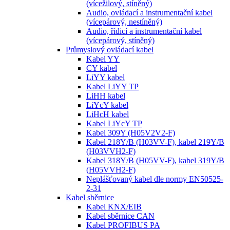
(vícežilový, stíněný)
Audio, ovládací a instrumentační kabel
(vícepárový, nestíněný)
Audio, řídicí a instrumentační kabel
(vícepárový, stíněný)
Průmyslový ovládací kabel
Kabel YY
CY kabel
LiYY kabel
Kabel LiYY TP
LiHH kabel
LiYcY kabel
LiHcH kabel
Kabel LiYcY TP
Kabel 309Y (H05V2V2-F)
Kabel 218Y/B (H03VV-F), kabel 219Y/B
(H03VVH2-F)
Kabel 318Y/B (H05VV-F), kabel 319Y/B
(H05VVH2-F)
Neplášťovaný kabel dle normy EN50525-
2-31
Kabel sběrnice
Kabel KNX/EIB
Kabel sběrnice CAN
Kabel PROFIBUS PA