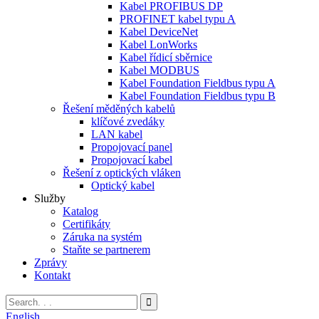
Kabel PROFIBUS DP
PROFINET kabel typu A
Kabel DeviceNet
Kabel LonWorks
Kabel řídicí sběrnice
Kabel MODBUS
Kabel Foundation Fieldbus typu A
Kabel Foundation Fieldbus typu B
Řešení měděných kabelů
klíčové zvedáky
LAN kabel
Propojovací panel
Propojovací kabel
Řešení z optických vláken
Optický kabel
Služby
Katalog
Certifikáty
Záruka na systém
Staňte se partnerem
Zprávy
Kontakt
English