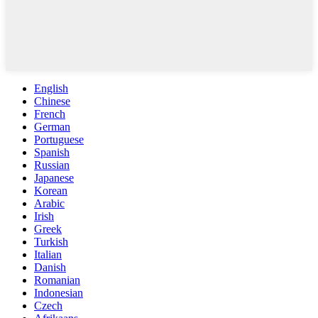
English
Chinese
French
German
Portuguese
Spanish
Russian
Japanese
Korean
Arabic
Irish
Greek
Turkish
Italian
Danish
Romanian
Indonesian
Czech