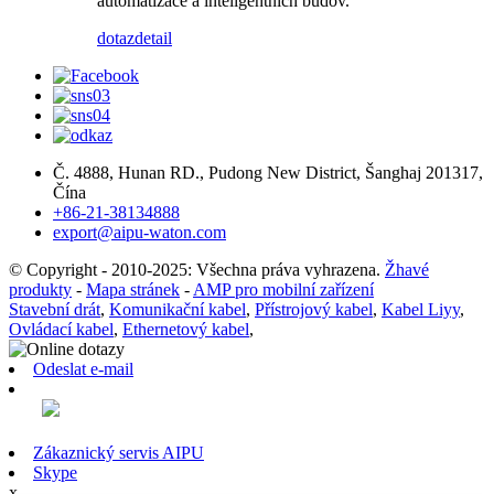
automatizace a inteligentních budov.
dotaz
detail
Č. 4888, Hunan RD., Pudong New District, Šanghaj 201317,
Čína
+86-21-38134888
export@aipu-waton.com
© Copyright - 2010-2025: Všechna práva vyhrazena.
Žhavé
produkty
-
Mapa stránek
-
AMP pro mobilní zařízení
Stavební drát
,
Komunikační kabel
,
Přístrojový kabel
,
Kabel Liyy
,
Ovládací kabel
,
Ethernetový kabel
,
Odeslat e-mail
Zákaznický servis AIPU
Skype
x