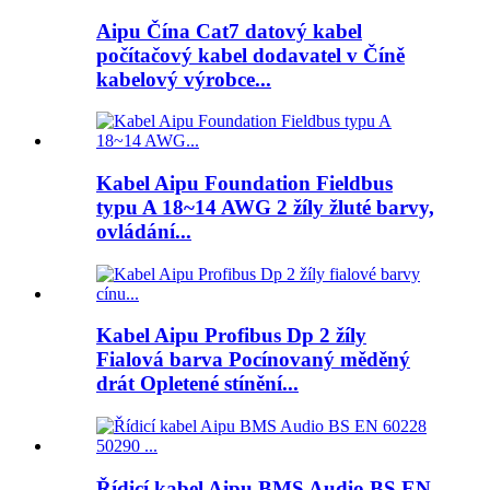
Aipu Čína Cat7 datový kabel
počítačový kabel dodavatel v Číně
kabelový výrobce...
Kabel Aipu Foundation Fieldbus
typu A 18~14 AWG 2 žíly žluté barvy,
ovládání...
Kabel Aipu Profibus Dp 2 žíly
Fialová barva Pocínovaný měděný
drát Opletené stínění...
Řídicí kabel Aipu BMS Audio BS EN