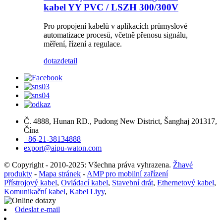
kabel YY PVC / LSZH 300/300V
Pro propojení kabelů v aplikacích průmyslové
automatizace procesů, včetně přenosu signálu,
měření, řízení a regulace.
dotaz
detail
Č. 4888, Hunan RD., Pudong New District, Šanghaj 201317,
Čína
+86-21-38134888
export@aipu-waton.com
© Copyright - 2010-2025: Všechna práva vyhrazena.
Žhavé
produkty
-
Mapa stránek
-
AMP pro mobilní zařízení
Přístrojový kabel
,
Ovládací kabel
,
Stavební drát
,
Ethernetový kabel
,
Komunikační kabel
,
Kabel Liyy
,
Odeslat e-mail