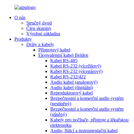
O nás
Stručný úvod
Člen skupiny
Výrobní základna
Produkty
Dráty a kabely
Přístrojový kabel
Ekvivalentní kabel Belden
Kabel RS-485
Kabel RS-232 (vícežilový)
Kabel RS-232 (vícepárový)
Kabel RS-232/422
Audio kabel (analogový)
Audio kabel (digitální)
Reproduktorový kabel
Bezpečnostní a komerční audio systém
(nestíněný)
Bezpečnostní a komerční audio systém
(stíněný)
Kabely pro počítače, přístroje a lékařskou
elektroniku
Audio, řídicí a instrumentační kabel