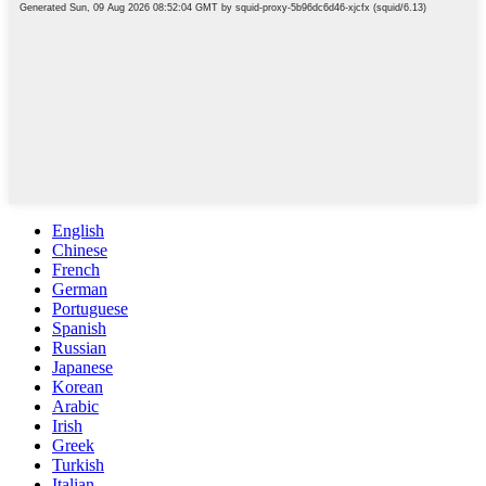
English
Chinese
French
German
Portuguese
Spanish
Russian
Japanese
Korean
Arabic
Irish
Greek
Turkish
Italian