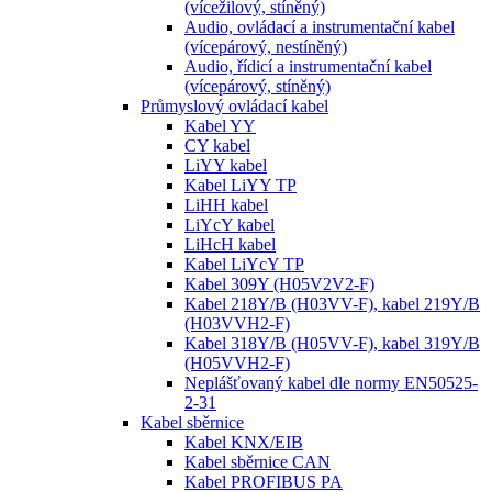
(vícežilový, stíněný)
Audio, ovládací a instrumentační kabel
(vícepárový, nestíněný)
Audio, řídicí a instrumentační kabel
(vícepárový, stíněný)
Průmyslový ovládací kabel
Kabel YY
CY kabel
LiYY kabel
Kabel LiYY TP
LiHH kabel
LiYcY kabel
LiHcH kabel
Kabel LiYcY TP
Kabel 309Y (H05V2V2-F)
Kabel 218Y/B (H03VV-F), kabel 219Y/B
(H03VVH2-F)
Kabel 318Y/B (H05VV-F), kabel 319Y/B
(H05VVH2-F)
Neplášťovaný kabel dle normy EN50525-
2-31
Kabel sběrnice
Kabel KNX/EIB
Kabel sběrnice CAN
Kabel PROFIBUS PA