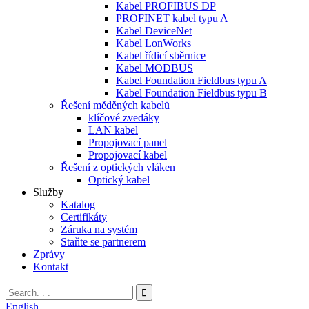
Kabel PROFIBUS DP
PROFINET kabel typu A
Kabel DeviceNet
Kabel LonWorks
Kabel řídicí sběrnice
Kabel MODBUS
Kabel Foundation Fieldbus typu A
Kabel Foundation Fieldbus typu B
Řešení měděných kabelů
klíčové zvedáky
LAN kabel
Propojovací panel
Propojovací kabel
Řešení z optických vláken
Optický kabel
Služby
Katalog
Certifikáty
Záruka na systém
Staňte se partnerem
Zprávy
Kontakt
English