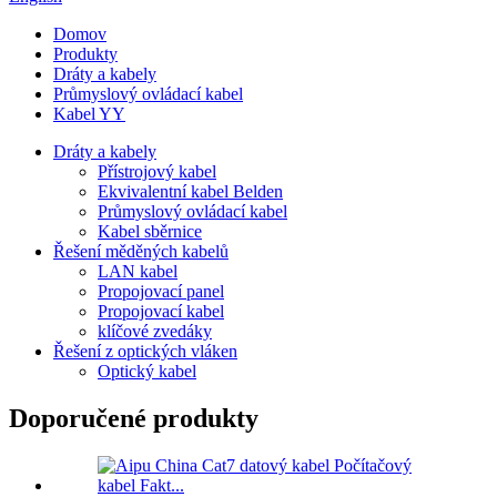
Domov
Produkty
Dráty a kabely
Průmyslový ovládací kabel
Kabel YY
Dráty a kabely
Přístrojový kabel
Ekvivalentní kabel Belden
Průmyslový ovládací kabel
Kabel sběrnice
Řešení měděných kabelů
LAN kabel
Propojovací panel
Propojovací kabel
klíčové zvedáky
Řešení z optických vláken
Optický kabel
Doporučené produkty