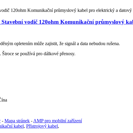
Stavební vodič 120ohm Komunikační průmyslový kabel
ěným opletením může zajistit, že signál a data nebudou rušena.
 Široce se používá pro dálkové přenosy.
Čína
y
-
Mapa stránek
-
AMP pro mobilní zařízení
kační kabel
,
Přístrojový kabel
,