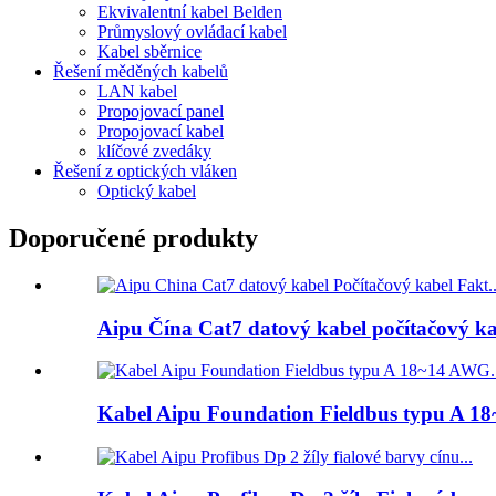
Ekvivalentní kabel Belden
Průmyslový ovládací kabel
Kabel sběrnice
Řešení měděných kabelů
LAN kabel
Propojovací panel
Propojovací kabel
klíčové zvedáky
Řešení z optických vláken
Optický kabel
Doporučené produkty
Aipu Čína Cat7 datový kabel počítačový ka
Kabel Aipu Foundation Fieldbus typu A 18~1