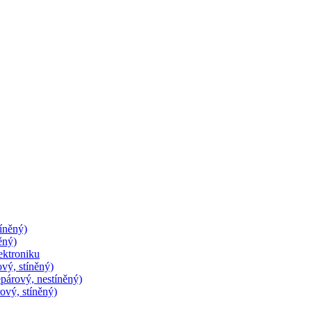
íněný)
ěný)
lektroniku
ový, stíněný)
epárový, nestíněný)
rový, stíněný)