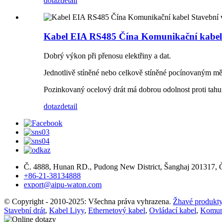
dotaz
detail
Kabel EIA RS485 Čína Komunikační kabel 
Dobrý výkon při přenosu elektřiny a dat.
Jednotlivě stíněné nebo celkově stíněné pocínovaným měd
Pozinkovaný ocelový drát má dobrou odolnost proti tahu.
dotaz
detail
Č. 4888, Hunan RD., Pudong New District, Šanghaj 201317, 
+86-21-38134888
export@aipu-waton.com
© Copyright - 2010-2025: Všechna práva vyhrazena.
Žhavé produkt
Stavební drát
,
Kabel Liyy
,
Ethernetový kabel
,
Ovládací kabel
,
Komuni