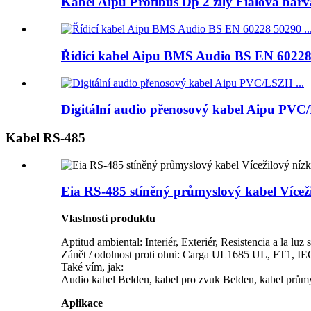
Kabel Aipu Profibus Dp 2 žíly Fialová barv
Řídicí kabel Aipu BMS Audio BS EN 60228 
Digitální audio přenosový kabel Aipu PVC/
Kabel RS-485
Eia RS-485 stíněný průmyslový kabel Vícež
Vlastnosti produktu
Aptitud ambiental: Interiér, Exteriér, Resistencia a la luz s
Zánět / odolnost proti ohni: Carga UL1685 UL, FT1, I
Také vím, jak:
Audio kabel Belden, kabel pro zvuk Belden, kabel prům
Aplikace