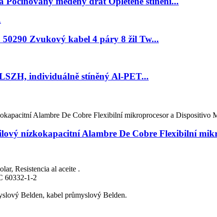
a Pocínovaný měděný drát Opletené stínění...
50290 Zvukový kabel 4 páry 8 žil Tw...
LSZH, individuálně stíněný Al-PET...
ilový nízkokapacitní Alambre De Cobre Flexibilní mik
olar, Resistencia al aceite .
EC 60332-1-2
yslový Belden, kabel průmyslový Belden.