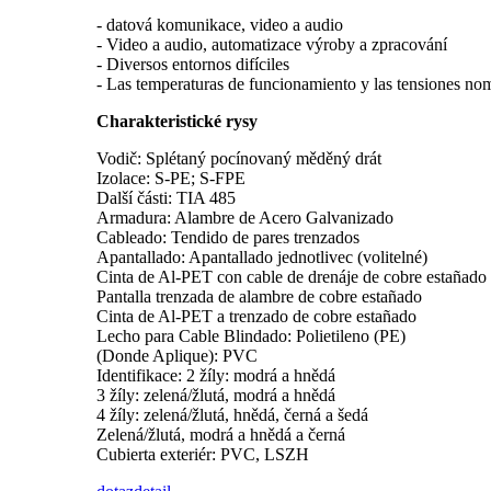
- datová komunikace, video a audio
- Video a audio, automatizace výroby a zpracování
- Diversos entornos difíciles
- Las temperaturas de funcionamiento y las tensiones nomi
Charakteristické rysy
Vodič: Splétaný pocínovaný měděný drát
Izolace: S-PE; S-FPE
Další části: TIA 485
Armadura: Alambre de Acero Galvanizado
Cableado: Tendido de pares trenzados
Apantallado: Apantallado jednotlivec (volitelné)
Cinta de Al-PET con cable de drenáje de cobre estañado
Pantalla trenzada de alambre de cobre estañado
Cinta de Al-PET a trenzado de cobre estañado
Lecho para Cable Blindado: Polietileno (PE)
(Donde Aplique): PVC
Identifikace: 2 žíly: modrá a hnědá
3 žíly: zelená/žlutá, modrá a hnědá
4 žíly: zelená/žlutá, hnědá, černá a šedá
Zelená/žlutá, modrá a hnědá a černá
Cubierta exteriér: PVC, LSZH