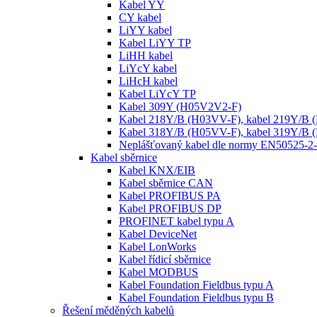
Kabel YY
CY kabel
LiYY kabel
Kabel LiYY TP
LiHH kabel
LiYcY kabel
LiHcH kabel
Kabel LiYcY TP
Kabel 309Y (H05V2V2-F)
Kabel 218Y/B (H03VV-F), kabel 219Y/B
Kabel 318Y/B (H05VV-F), kabel 319Y/B
Neplášťovaný kabel dle normy EN50525-2
Kabel sběrnice
Kabel KNX/EIB
Kabel sběrnice CAN
Kabel PROFIBUS PA
Kabel PROFIBUS DP
PROFINET kabel typu A
Kabel DeviceNet
Kabel LonWorks
Kabel řídicí sběrnice
Kabel MODBUS
Kabel Foundation Fieldbus typu A
Kabel Foundation Fieldbus typu B
Řešení měděných kabelů