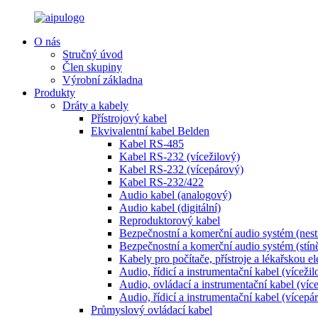
O nás
Stručný úvod
Člen skupiny
Výrobní základna
Produkty
Dráty a kabely
Přístrojový kabel
Ekvivalentní kabel Belden
Kabel RS-485
Kabel RS-232 (vícežilový)
Kabel RS-232 (vícepárový)
Kabel RS-232/422
Audio kabel (analogový)
Audio kabel (digitální)
Reproduktorový kabel
Bezpečnostní a komerční audio systém (nest
Bezpečnostní a komerční audio systém (stín
Kabely pro počítače, přístroje a lékařskou e
Audio, řídicí a instrumentační kabel (vícežil
Audio, ovládací a instrumentační kabel (víc
Audio, řídicí a instrumentační kabel (vícepá
Průmyslový ovládací kabel