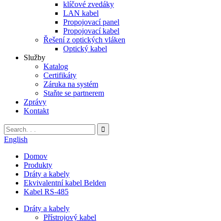
klíčové zvedáky
LAN kabel
Propojovací panel
Propojovací kabel
Řešení z optických vláken
Optický kabel
Služby
Katalog
Certifikáty
Záruka na systém
Staňte se partnerem
Zprávy
Kontakt
English
Domov
Produkty
Dráty a kabely
Ekvivalentní kabel Belden
Kabel RS-485
Dráty a kabely
Přístrojový kabel